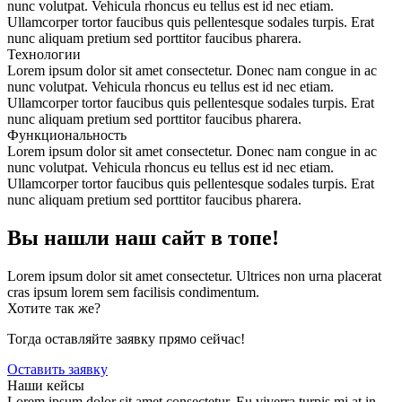
nunc volutpat. Vehicula rhoncus eu tellus est id nec etiam.
Ullamcorper tortor faucibus quis pellentesque sodales turpis. Erat
nunc aliquam pretium sed porttitor faucibus pharera.
Технологии
Lorem ipsum dolor sit amet consectetur. Donec nam congue in ac
nunc volutpat. Vehicula rhoncus eu tellus est id nec etiam.
Ullamcorper tortor faucibus quis pellentesque sodales turpis. Erat
nunc aliquam pretium sed porttitor faucibus pharera.
Функциональность
Lorem ipsum dolor sit amet consectetur. Donec nam congue in ac
nunc volutpat. Vehicula rhoncus eu tellus est id nec etiam.
Ullamcorper tortor faucibus quis pellentesque sodales turpis. Erat
nunc aliquam pretium sed porttitor faucibus pharera.
Вы нашли наш сайт в топе!
Lorem ipsum dolor sit amet consectetur. Ultrices non urna placerat
cras ipsum lorem sem facilisis condimentum.
Хотите так же?
Тогда оставляйте заявку прямо сейчас!
Оставить заявку
Наши
кейсы
Lorem ipsum dolor sit amet consectetur. Eu viverra turpis mi at in