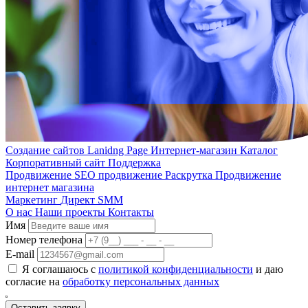
Создание сайтов
Lanidng Page
Интернет-магазин
Каталог
Корпоративный сайт
Поддержка
Продвижение
SEO продвижение
Раскрутка
Продвижение
интернет магазина
Маркетинг
Директ
SMM
О нас
Наши проекты
Контакты
Имя
Номер телефона
E-mail
Я соглашаюсь с
политикой конфиденциальности
и даю
согласие на
обработку персональных данных